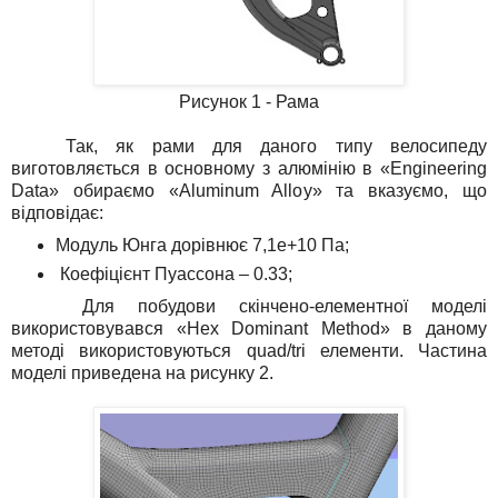
Рисунок 1 - Рама
Так, як рами для даного типу велосипеду
виготовляється в основному з алюмінію в «Engineering
Data» обираємо «Aluminum Alloy» та вказуємо, що
відповідає:
Модуль Юнга дорівнює 7,1е+10 Па;
Коефіцієнт Пуассона – 0.33;
Для побудови скінчено-елементної моделі
використовувався «Hex Dominant Method» в даному
методі використовуються quad/tri елементи. Частина
моделі приведена на рисунку 2.