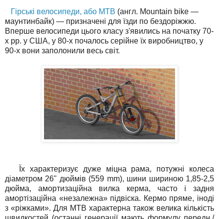
Гірські велосипеди, або MTB
(англ. Mountain bike —
маунтинбайк) — призначені для їзди по бездоріжжю.
Вперше велосипеди цього класу з'явились на початку 70-
х рр. у США, у 80-х почалось серійне їх виробництво, у
90-х вони заполонили весь світ.
Їх характеризує дуже міцна рама, потужні колеса
діаметром 26" дюймів (559 mm), шини шириною 1,85-2,5
дюйма, амортизаційна вилка керма, часто і задня
амортізаційна «незалежна» підвіска. Кермо пряме, іноді
з «ріжками». Для МТВ характерна також велика кількість
швидкостей (останні генерації мають формулу передн./