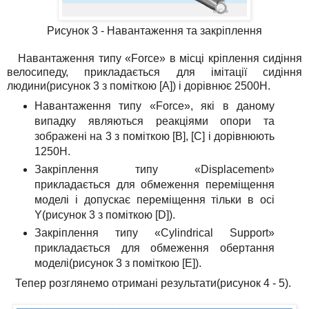
Рисунок 3 - Навантаження та закріплення
Навантаження типу «Force» в місці кріплення сидіння
велосипеду, прикладається для імітації сидіння
людини(рисунок 3 з поміткою [A]) і дорівнює 2500Н.
Навантаження типу «Force», які в даному
випадку являються реакціями опори та
зображені на 3 з поміткою [В], [С] і дорівнюють
1250Н.
Закріплення типу «Displacement»
прикладається для обмеження переміщення
моделі і допускає переміщення тільки в осі
Y(рисунок 3 з поміткою [D]).
Закріплення типу «Cylindrical Support»
прикладається для обмеження обертання
моделі(рисунок 3 з поміткою [Е]).
Тепер розглянемо отримані результати(рисунок 4 - 5).