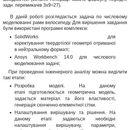
задн. перемикачів 3х9=27).
В даній роботі розглядається задача по числовому
моделюванні рами велосипеду. Для вирішення завдання
були використані програмні комплекси:
SolidWorks для
коректування твердотілої геометрії отриманої
в нейтральному форматі;
Ansys Workbench 14.0 для числового
моделювання задачі;
При проведенні інженерного аналізу можна виділити
такі етапи:
Розробка моделі. На даному
етапі підготовлюється геометрична модель,
задається матеріал та його властивості,
генерація скінченно-елементної сітки.
Налаштування вирішувачу та рішення. На
даному етапі задаються необхідні
налаштування вирішувачу, параметри,