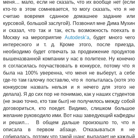
меня… мало, если не сказать, что их вообще нет (если
кто-то в этом сомневается, то могу сказать, что я не
считаю вовремя сданное домашнее задание или
курсовой, большой заслугой). Позвонил мне Дима Мухин
и сказал, что так и так, есть возможность поехать в
Москву на мероприятие
Autodesk
’
a
, будет много чего
интересного и т. д. Кроме этого, после приезда,
необходимо будет отвечать за продвижение продуктов
вышеназванной компании у нас в политехе. Ну конечно
я согласилась поучаствовать в конкурсе, потому что я
была на 100% уверенна, что меня не выберут, а себе
где-то там галочку поставлю, что я попыталась (хотя это
конкурсом назвать нельзя и я нечего для этого не
делала). Я до сих пор не понимаю, как у наших студентов
(не знаю точно, кто там был) не получилось между собой
договориться, кто поедет. Видимо, слишком большое
желание руководило ими. Вот наш заведующий кафедры
и решил… В общем дальше произошло то, что я
описала в первом абзаце. Отказываться я не
собиралась, потому что такой шанс выпадает не каждый