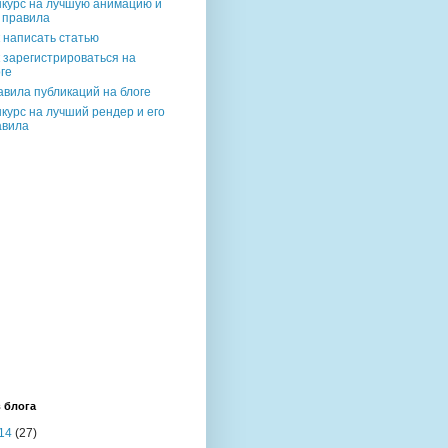
нкурс на лучшую анимацию и
 правила
 написать статью
 зарегистрироваться на
ге
вила публикаций на блоге
курс на лучший рендер и его
авила
 блога
14
(27)