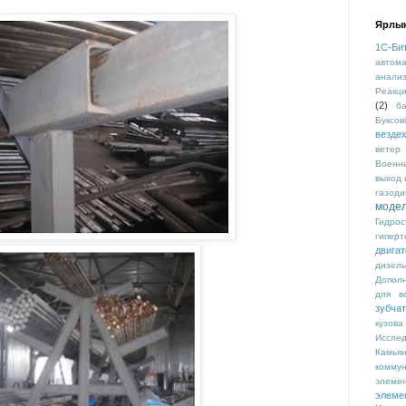
Ярлы
1C-Би
автом
анализ
Реакц
(2)
б
Буксов
везде
ветер
Военн
выход 
газоди
моде
Гидро
гиперт
двигат
дизель
Допол
для в
зубча
кузова
Иссле
Камьян
комму
элеме
элеме