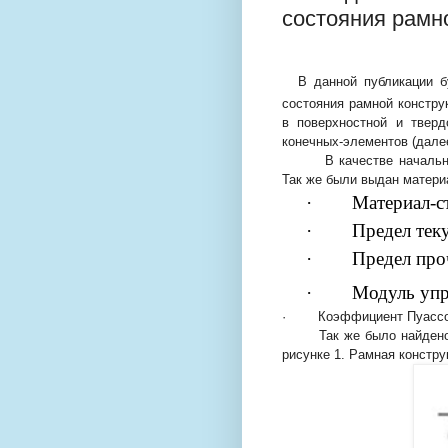
состояния рамн
В данной публикации б
состояния рамной констру
в поверхностной и твер
конечных-элементов (д
але
В качестве началь
Так же были выдан матери
·
Материал-с
·
Предел тек
·
Предел про
·
Модуль упр
·
Коэффициент Пуассо
Так же было найдено в 
рисунке 1. Рамная констру