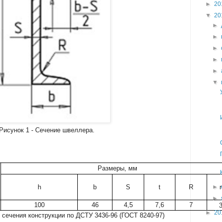
►
20
▼
20
►
►
►
►
►
▼
Рисунок 1 - Сечение швеллера.
Размеры, мм
h
b
S
t
R
r
►
►
100
46
4,5
7,6
7
►
20
 сечения конструкции по ДСТУ 3436-96 (ГОСТ 8240-97)