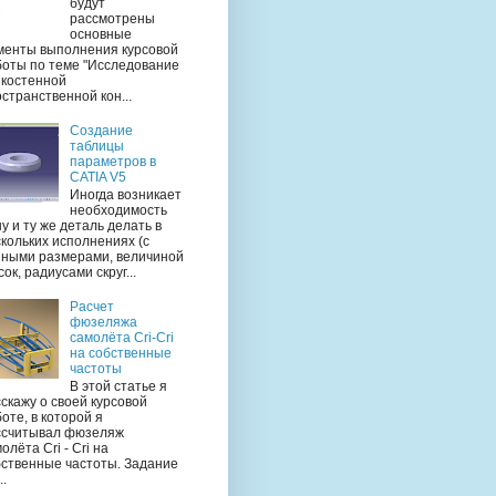
будут
рассмотрены
основные
менты выполнения курсовой
боты по теме "Исследование
нкостенной
странственной кон...
Создание
таблицы
параметров в
CATIA V5
Иногда возникает
необходимость
у и ту же деталь делать в
кольких исполнениях (с
зными размерами, величиной
ок, радиусами скруг...
Расчет
фюзеляжа
самолёта Cri-Cri
на собственные
частоты
В этой статье я
скажу о своей курсовой
оте, в которой я
ссчитывал фюзеляж
олёта Cri - Cri на
бственные частоты. Задание
..