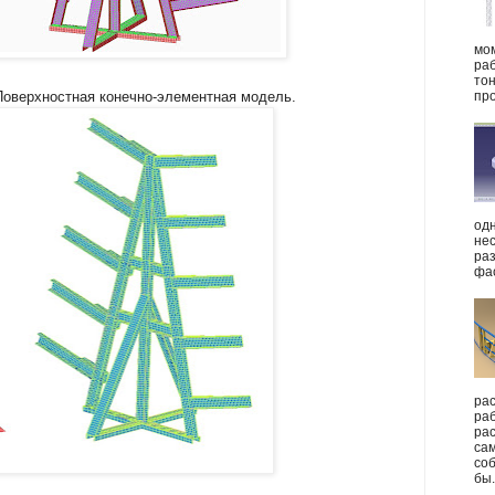
мо
ра
то
про
 Поверхностная конечно-элементная модель.
одн
нес
ра
фас
рас
раб
ра
сам
со
бы.