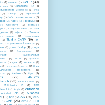
САПР
(30)
бот
(1)
самолет
(1)
Свободное ПО
(4)
ой шов
(1)
ицирование SolidWorks
(1)
сила
(1)
Сисофт
(1)
скребковый
Собственные частоты
(2)
ер
(1)
венные частоты и формы
(5)
ние web-сайта
(1)
создание
ции
(1)
Спеціальні сили
(1)
статьи
удактив
(1)
сфера
(1)
Тележка
вого вагона
(1)
Термический
ТММ и САПР
(10)
з
(1)
Топ-
мы
(1)
Упруго-катковый скользун
(1)
уроки FeMap
(4)
ния
(1)
усадка
фреза
(1)
Хмельницкий
(1)
ьницкий Национальный
ситет
(1)
Хотин
(1)
целевая
ность
(1)
цепь
(1)
Чернигов
(1)
жи
(1)
черчение
(1)
шатун
(1)
Шлиц
Шлицевое соединение.
(1)
Aachen
(2)
Algor
(4)
отез
(1)
YS
(22)
ANSYS
bench
(23)
ANSYS Classic
(1)
 Multiphysics 13
(1)
APM
Autodesk
hine 9.6
(1)
Apple
(1)
Autodesk
Autodesk CIS
(1)
CAD
(26)
or
(10)
BSD
(1)
CAD-
CAE
(25)
CFD
P
(1)
CATIA
(1)
X
(3)
CMS
(2)
Contact Wizard
(1)