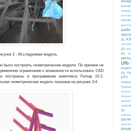
Конку
конта
поверх
конта
конта
кроссп
рабо
курсо
КЭ
(1)
Литни
(1)
лиц
(1)
м
исунок 2 - Исследуемая модель.
мето
(28)
 было построить геометрические модели. По причине не
модал
временном ограничение к возможности использовать САD
На
(1)
и построены в программном комплексе Femap 10.3.
НТУ 
ьная геометрическая модель показана на рисунке 3-4.
откры
Парам
анали
подъе
прави
авари
(1)
публик
расче
конта
ренде