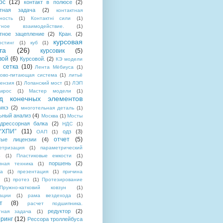
рс
(12)
контакт в полюсе
(2)
ктная задача
(2)
контактная
ность
(1)
Контактні сили
(1)
ктное взаимодействие.
(1)
ктное зацепление
(2)
Кран.
(2)
курсовая
остинг
(1)
куб
(1)
та
(26)
курсовик
(5)
вой
(6)
Курсовой.
(2)
КЭ модели
 сетка
(10)
Лента Мёбиуса
(1)
ково-питающая система
(1)
литьё
ензия
(1)
Лопанский мост
(1)
ЛЭП
акрос
(1)
Мастер модели
(1)
д конечных элементов
мкэ
(2)
многотельная деталь
(1)
ьный анализ
(4)
Москва
(1)
Мосты
дрессорная балка
(2)
НДС
(1)
“ХПИ”
(11)
одз
(3)
ОАП
(1)
отчет
(5)
тые лицензии
(4)
етризация
(1)
параметрический
з
(1)
Пластиковые емкости
(1)
поршень
(2)
мная техника
(1)
ла
(1)
презентация
(1)
причина
й
(1)
протез
(1)
Протезирование
Пружно-катковий ковзун
(1)
ации
(1)
рама вездехода
(1)
т
(8)
расчет подшипника.
редуктор
(2)
ктная задача
(1)
ринг
(12)
Рессора троллейбуса