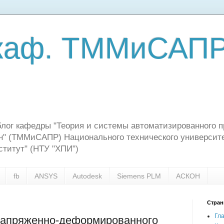
 каф. ТММиСАП
"
ог кафедры "Теория и системы автоматизированного п
" (ТММиСАПР) Национального технического университе
ститут" (НТУ "ХПИ")
fb
ANSYS
Autodesk
Siemens PLM
АСКОН
Стра
Гл
напряженно-деформированного