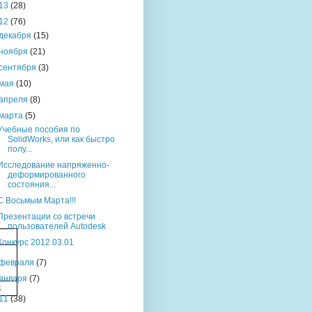
13
(28)
12
(76)
декабря
(15)
ноября
(21)
сентября
(3)
мая
(10)
апреля
(8)
марта
(5)
Учебные пособия по
SolidWorks, или как быстро
полу...
Исследование напряженно-
деформированного
состояния...
С Восьмым Марта!!!
Презентации со встречи
пользователей Autodesk
Конкурс 2012.03.01
февраля
(7)
января
(7)
3
11
(38)