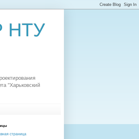
Р НТУ
роектирования
та "Харьковский
ницы
авная страница