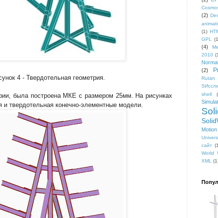
Cosmo
(2)
De
animat
(1)
HT
GPL
(
(4)
Me
2010
(
Normal
P
(2)
нок 4 - Твердотельная геометрия.
Rutan
SИссл
shell
ии, была построена МКЕ с размером 25мм. На рисунках
Simula
ая и твердотельная конечно-элементные модели.
Sol
Soli
Motion
Univer
сайт
(
World
XML
(1
Попул