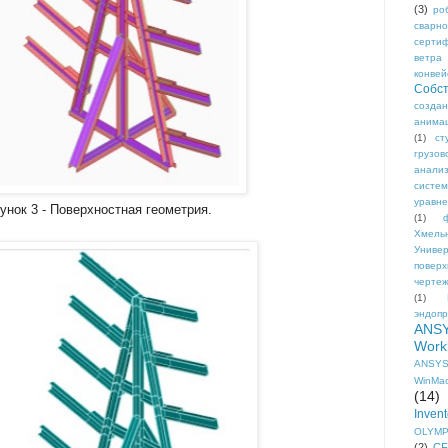
(3)
ро
сварн
сертиф
ветра
конвей
Собст
созда
анима
(1)
ст
грузо
анали
систе
уравне
унок 3 - Поверхностная геометрия.
(1)
Хмел
Универ
поверх
черте
(1)
эндопр
ANS
Work
ANSYS
WinMac
(14)
Invent
OLYM
(2)
CF