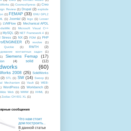
Creo
sWorks
(1)
CosmosXpress
(1)
Drupal
(2)
sign Review
(1)
explode
FEMAP
(33)
ion
(1)
GNU GPL2
Joomla!
(2)
ML
(1)
lego
(1)
Lesser
LVMFlow
(2)
Mechanical APDL
1)
diaWiki
(1)
Microsoft Visual C++
MySQL
(2)
1)
NET Framework 4
(1)
 Stress
(2)
NX
(2)
PHP
PDM
(1)
ro/ENGINEER
(7)
revolve
(1)
RWTH
(2)
 Quickie
(1)
едование контактных задач
(1)
Siemens Femap
(17)
(1)
solid
(12)
tion
(4)
idworks
(60)
dWorks 2008
(25)
SolidWorks
SW
(14)
(2)
STL
(1)
Sweep
(1)
sal Mechanism
(1)
Vault
(1)
WEB-
WordPress
(2)
Workbench
(2)
1)
 Wide Web
(1)
WWW
(1)
XHML
(1)
)
Zodiac CH 601 XL
(1)
ярные сообщения
Что нам стоит
дом построить...
В данной статье