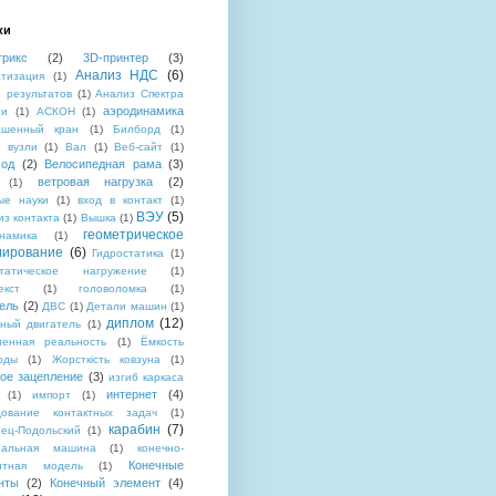
ки
трикс
(2)
3D-принтер
(3)
Анализ НДС
(6)
атизация
(1)
 результатов
(1)
Анализ Спектра
аэродинамика
ии
(1)
АСКОН
(1)
ашенный кран
(1)
Билборд
(1)
і вузли
(1)
Вал
(1)
Веб-сайт
(1)
ход
(2)
Велосипедная рама
(3)
ветровая нагрузка
(2)
(1)
ые науки
(1)
вход в контакт
(1)
ВЭУ
(5)
из контакта
(1)
Вышка
(1)
геометрическое
намика
(1)
лирование
(6)
Гидростатика
(1)
статическое нагружение
(1)
екст
(1)
головоломка
(1)
ель
(2)
ДВС
(1)
Детали машин
(1)
диплом
(12)
ный двигатель
(1)
ненная реальность
(1)
Ёмкость
оды
(1)
Жорсткість ковзуна
(1)
тое зацепление
(3)
изгиб каркаса
интернет
(4)
(1)
импорт
(1)
дование контактных задач
(1)
карабин
(7)
ец-Подольский
(1)
нальная машина
(1)
конечно-
Конечные
нтная модель
(1)
нты
(2)
Конечный элемент
(4)