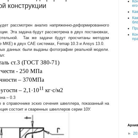
Ко
ой конструкции
его
Как
Как
бло
удет рассмотрен анализ напряженно-деформированного
Пра
кции. Эта задача будут рассмотрена в двух постановках,
Кон
дотельной. Так же задачи будут просчитаны методом
пр
е МКЕ)
в двух САЕ системах, Femap 10.3 и
Ansys
13.0.
ных данных были выданы фотографии реальной модели.
ал:
таль ст.3 (ГОСТ 380-71)
учести - 250 МПа
чности – 370МПа
11
угости – 2,1·10
кг·с/м2
на – 0.3
справочнике эскиз сечения швеллера, показанный на
кция состоит и сваренных швеллеров серии 10У.
Архив
►
20